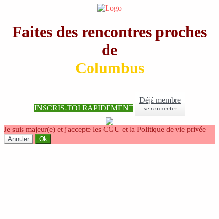
Faites des rencontres proches
de
Columbus
Déjà membre
INSCRIS-TOI RAPIDEMENT
se connecter
Je suis majeur(e) et j'accepte les CGU et la Politique de vie privée
Annuler
Ok